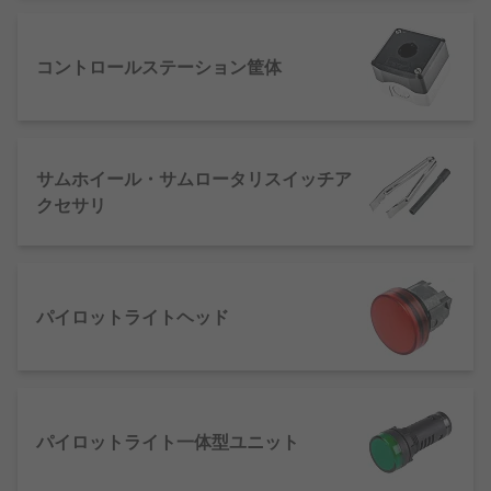
押しボタンスイッチは日々、産業環境、オフィス、
又は家庭で何らかの形状又は形態で使用されていま
コントロールステーション筐体
す。プラスチック製や金属製であることが多く、さ
まざまなサイズが提供される場合があります。押し
ボタンスイッチは、オフィス環境の自動ドアで使用
されることが多く、自動ドアでは通常、スイッチを
サムホイール・サムロータリスイッチア
格納しているパネルで点灯します。産業環境では、
クセサリ
安全機構で作業員を保護するために押しボタンスイ
ッチを使用できます。
押しボタンスイッチのタイプ:
パイロットライトヘッド
単極単投(SPST) - 照明スイッチのようなオン /
オフ機能に最も一般的に使用されます。
単極双投(SPDT) - 製造業で最も一般的に使用
パイロットライト一体型ユニット
されており、切り替えスイッチと呼ばれるこ
とがよくあります。これは、必要な3つの設定