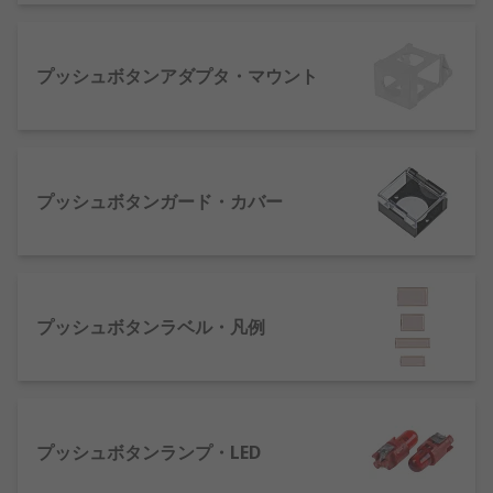
を単極に結合する必要があるスイッチに使用
されます。
双極単投(DPST) - 通常、主電源スイッチに使
プッシュボタンアダプタ・マウント
用されます。
双極双投(DPDT) - 電動ドアに使用できます。
DPDTスイッチは、デュアル制御を必要とする
スイッチでも頻繁に使用されます。
プッシュボタンガード・カバー
耐破壊性スイッチ - 一般的に、いたずらや損傷
を受ける可能性がある場所で使用されます。
これは、長寿命のため、車内にあるようない
たずら防止イグニッションシステムで最も頻
繁に使用されます。
プッシュボタンラベル・凡例
当社が在庫している押しボタンスイッチには、お客
様の業務ニーズに合うよう、次のような多数のスタ
イルがあります。
プッシュボタンランプ・LED
交互