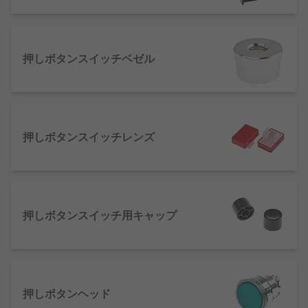
も取り扱っており、スイッチの取り付けを容易にし
ています。
押しボタンスイッチベゼル
さまざまな押しボタンスイッチに合う、スナップ
式、サブミニチュア、超ミニチュアの押しボタンス
イッチキャップも取り扱っています。
点灯用に
インジケータライト
を使用できますが、点
押しボタンスイッチレンズ
灯しないオプションも多数あります。
押しボタンスイッチ用キャップ
押しボタンヘッド