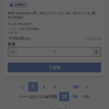
在庫限り
NKK Switches 押しボタンスイッチ, LB パネルシール 用,
AT4165JC
RS品番
196-0325
メーカー型番
AT4165JC
1個小計：
￥550.00
(税抜)
￥550.00/個
数量
追加
1
2
3
681
ページあたりの結果数
20
50
100