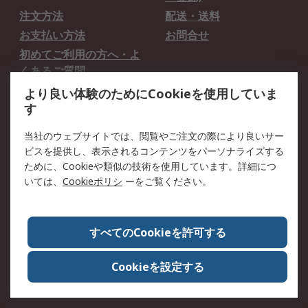
注文方法
配送・送料
お支払い方法
お問合せ
初めてご利用の方へ・よ
くあるご質問
より良い体験のためにCookieを使用していま
法的事項
す
プライバシーポリシー
ご利用規約
当社のウェブサイトでは、閲覧やご注文の際により良いサー
クッキーポリシー
ビスを提供し、表示されるコンテンツをパーソナライズする
ために、Cookieや類似の技術を使用しています。詳細につ
いては、
Cookieポリシ
ーをご覧ください。
RSについて
会社概要
採用情報
プレスリリース＆お知ら
コーポレートサイト
すべてのCookieを許可する
せ
全世界のRS
RSの歴史
Cookieを設定する
ESGへの取り組み（英語）
認証について