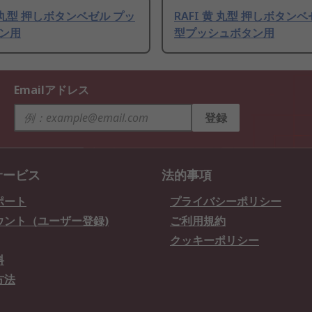
緑 丸型 押しボタンベゼル プッ
RAFI 黄 丸型 押しボタン
ン用
型プッシュボタン用
Emailアドレス
登録
サービス
法的事項
ポート
プライバシーポリシー
ウント（ユーザー登録)
ご利用規約
クッキーポリシー
料
方法