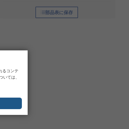
部品表に保存
れるコンテ
については、