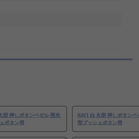
赤 丸型 押しボタンベゼル 照光
RAFI 白 丸型 押しボタン
ュボタン用
型プッシュボタン用