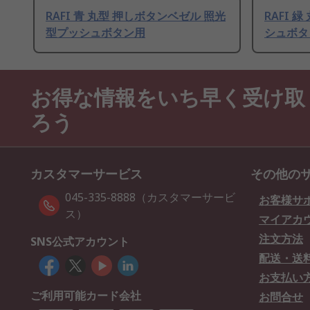
RAFI 青 丸型 押しボタンベゼル 照光
RAFI 
型プッシュボタン用
シュボタ
お得な情報をいち早く受け取
ろう
カスタマーサービス
その他の
045-335-8888（カスタマーサービ
お客様サ
ス）
マイアカ
注文方法
SNS公式アカウント
配送・送
お支払い
ご利用可能カード会社
お問合せ