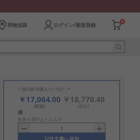
0
荷物追跡
ログイン/新規登録
1 袋(1袋10個入り) 小計：*
￥17,064.00
￥18,770.40
(税抜)
(税込)
Add
袋
to
数量を選択または入力
Basket
注文書へ追加