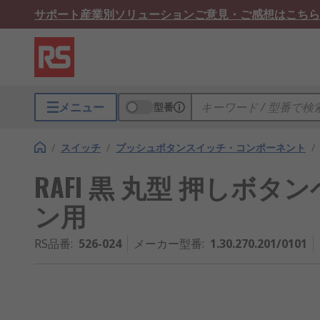
サポート
産業別ソリューション
ご意見・ご感想はこちら
メニュー
型番
/
スイッチ
/
プッシュボタンスイッチ・コンポーネント
/
RAFI 黒 丸型 押しボ
ン用
RS品番
:
526-024
メーカー型番
:
1.30.270.201/0101