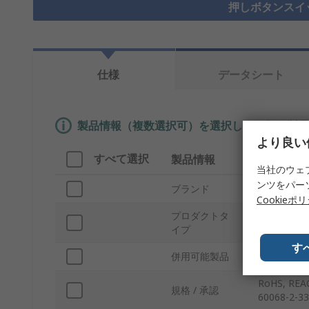
押しボタンスイ
仕様
データシート
製品情報（複数選択可）を選択して、類似製品
より良い
すべて選択
製品情報
内容
当社のウェ
ンツをパー
ブランド
RAFI
Cookieポ
プロダクトタ
押しボタン
イプ
す
併用可能製品
プッシュボ
RoHS, REAC
規格 / 承認
60068-2-33