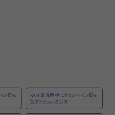
ベゼル 照光
RAFI 緑 丸型 押しボタンベゼル 照光
型プッシュボタン用