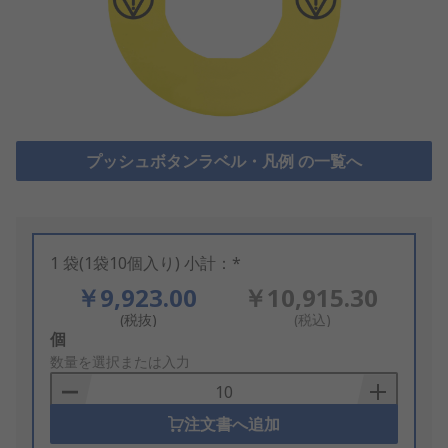
プッシュボタンラベル・凡例 の一覧へ
1 袋(1袋10個入り) 小計：*
￥9,923.00
￥10,915.30
(税抜)
(税込)
Add
個
to
数量を選択または入力
Basket
注文書へ追加