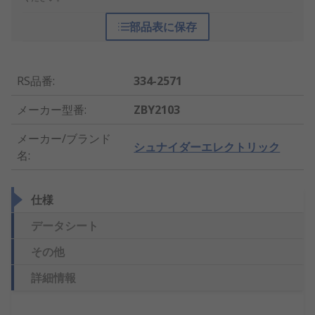
部品表に保存
RS品番
:
334-2571
メーカー型番
:
ZBY2103
メーカー/ブランド
シュナイダーエレクトリック
名
:
仕様
データシート
その他
詳細情報