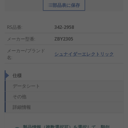
部品表に保存
RS品番
:
342-2958
メーカー型番
:
ZBY2305
メーカー/ブランド
シュナイダーエレクトリック
名
:
仕様
データシート
その他
詳細情報
製品情報（複数選択可）を選択して、類似