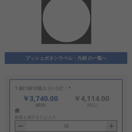
プッシュボタンラベル・凡例 の一覧へ
1 袋(1袋10個入り) 小計：*
￥3,740.00
￥4,114.00
(税抜)
(税込)
Add
個
to
数量を選択または入力
Basket