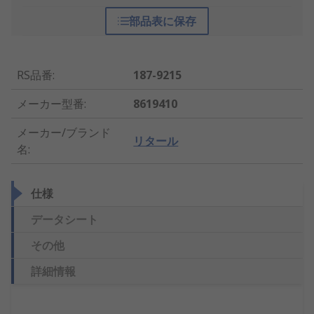
部品表に保存
RS品番
:
187-9215
メーカー型番
:
8619410
メーカー/ブランド
リタール
名
:
仕様
データシート
その他
詳細情報