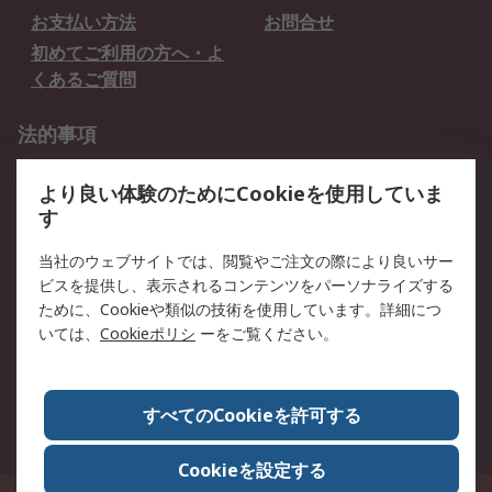
お支払い方法
お問合せ
初めてご利用の方へ・よ
くあるご質問
法的事項
プライバシーポリシー
ご利用規約
より良い体験のためにCookieを使用していま
クッキーポリシー
す
RSについて
当社のウェブサイトでは、閲覧やご注文の際により良いサー
ビスを提供し、表示されるコンテンツをパーソナライズする
会社概要
採用情報
ために、Cookieや類似の技術を使用しています。詳細につ
プレスリリース＆お知ら
コーポレートサイト
いては、
Cookieポリシ
ーをご覧ください。
せ
全世界のRS
RSの歴史
すべてのCookieを許可する
ESGへの取り組み（英語）
認証について
Cookieを設定する