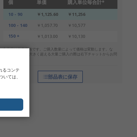
個
単価
購入単位毎合計*
10 - 90
￥1,125.60
￥11,256
100 - 140
￥1,057.70
￥10,577
150 +
￥1,013.00
￥10,130
* 表示は参考価格です。ご購入数量によって価格は変動します。な
お、上記数量を大きく超える大量ご購入の際は右下チャットからお問
合せください。
れるコンテ
部品表に保存
については、