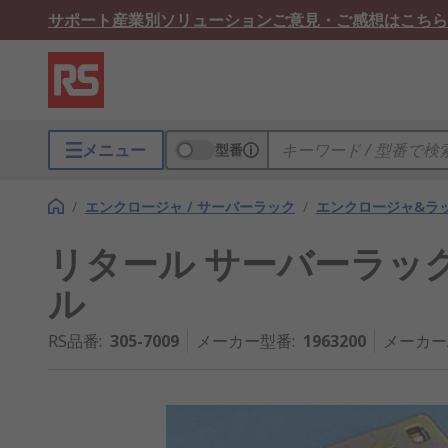
サポート
産業別ソリューション
ご意見・ご感想はこちら
メニュー
型番
/
エンクロージャ / サーバーラック
/
エンクロージャ&ラ
リタール サーバーラック
ル
RS品番
:
305-7009
メーカー型番
:
1963200
メーカー