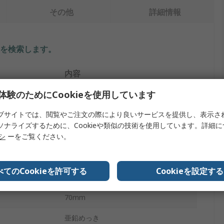
その他
詳細情報
を検索します。
内容
体験のためにCookieを使用しています
リタール
ブサイトでは、閲覧やご注文の際により良いサービスを提供し、表示さ
ガイドレール
ソナライズするために、Cookieや類似の技術を使用しています。詳細
プ
サーバーラックレール
リシ
ーをご覧ください。
190mm
べてのCookieを許可する
Cookieを設定する
25mm
70mm
亜鉛めっき