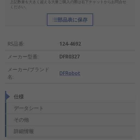
上記数量を大きく超える大量ご購入の際は右下チャットからお問合せ
ください。
部品表に保存
RS品番
:
124-4692
メーカー型番
:
DFR0327
メーカー/ブランド
DFRobot
名
:
仕様
データシート
その他
詳細情報