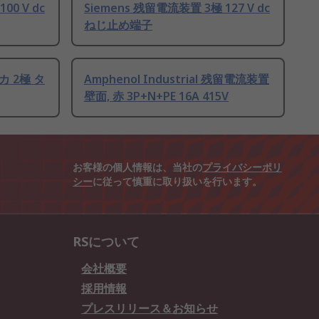
00 V dc
Siemens 残留電流装置 3極 127 V dc
ねじ止め端子
カ 2極 タ
Amphenol Industrial 残留電流装置
壁面, 赤 3P+N+PE 16A 415V
お客様の個人情報は、当社の
プライバシーポリ
シー
に従って慎重に取り扱いを行います。
RSについて
会社概要
採用情報
プレスリリース＆お知らせ