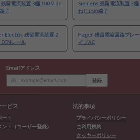
s 残留電流装置 3極 100 V dc
Siemens 残留電流装置 3極 1
端子
ねじ止め端子
er Electric 残留電流装置 2
Hager 残留電流回路ブレー
A DINレール
イプAC
Emailアドレス
登録
サービス
法的事項
ポート
プライバシーポリシー
ウント（ユーザー登録)
ご利用規約
クッキーポリシー