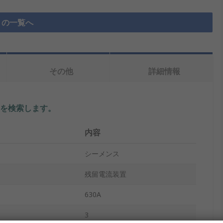
B の一覧へ
その他
詳細情報
を検索します。
内容
シーメンス
残留電流装置
630A
3