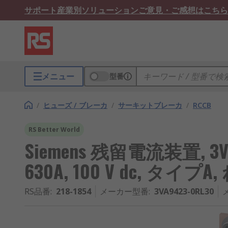
サポート
産業別ソリューション
ご意見・ご感想はこちら
メニュー
型番
/
ヒューズ / ブレーカ
/
サーキットブレーカ
/
RCCB
RS Better World
Siemens 残留電流装置, 3
630A, 100 V dc, タイ
RS品番
:
218-1854
メーカー型番
:
3VA9423-0RL30