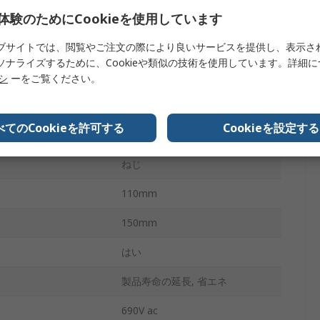
体験のためにCookieを使用しています
3VA94
ブサイトでは、閲覧やご注文の際により良いサービスを提供し、表示さ
138mm
ソナライズするために、Cookieや類似の技術を使用しています。詳細
ねじ止め端子
リシ
ーをご覧ください。
タイプA
べてのCookieを許可する
Cookieを設定する
No
ねじ
110mm
150mm
はい
製品寿命の延長, 省エネ
690V ac