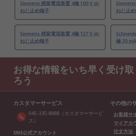
Siemens 残留電流装置 4極 100 V dc
Siemen
ねじ止め端子
ねじ止め
Siemens 残留電流装置 4極 127 V dc
Schneid
ねじ止め端子
極 30 m
お得な情報をいち早く受け取
ろう
カスタマーサービス
その他の
045-335-8888（カスタマーサービ
お客様サ
ス）
マイアカ
注文方法
SNS公式アカウント