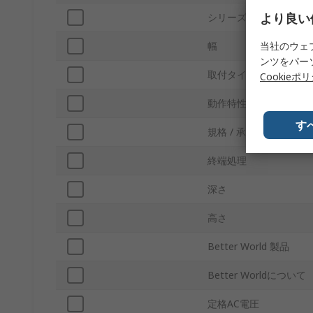
より良い
シリーズ
当社のウェ
幅
ンツをパー
取付タイプ
Cookieポ
動作特性
す
規格 / 承認
終端処理
深さ
高さ
Better World 製品
Better Worldについて
定格AC電圧