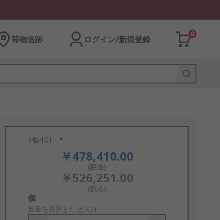
0
荷物追跡
ログイン/新規登録
1個小計：*
￥478,410.00
(税抜)
￥526,251.00
(税込)
Add
個
to
数量を選択または入力