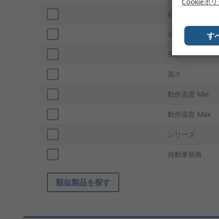
Cookieポ
幅
規格 / 承認
す
長さ
高さ
動作温度 Min
動作温度 Max
シリーズ
自動車規格
類似製品を探す