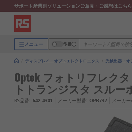
サポート
産業別ソリューション
ご意見・ご感想はこちら
メニュー
型番
/
ディスプレイ・オプトエレクトロニクス
/
光検出器・オ
Optek フォトリフレクタ OPB
トトランジスタ スルーホ
RS品番
:
642-4301
メーカー型番
:
OPB732
メーカー