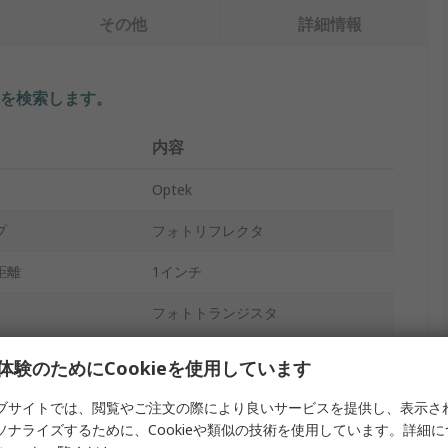
その他
詳細情報
を検索します。
内容
Optek
プ
フォトリフレクタ
距離
1インチ
フォトトランジスタ
1
体験のためにCookieを使用しています
4
ブサイトでは、閲覧やご注文の際により良いサービスを提供し、表示さ
ソナライズするために、Cookieや類似の技術を使用しています。詳細
スルーホール