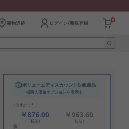
0
荷物追跡
ログイン/新規登録
ボリュームディスカウント対象商品
一括購入価格オプションを表示
1個小計：*
￥876.00
￥963.60
(税抜)
(税込)
Add
個