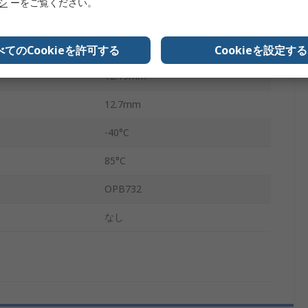
リシ
ーをご覧ください。
5.08mm
RoHS
べてのCookieを許可する
Cookieを設定する
12.19mm
12.7mm
-40°C
85°C
OPB732
なし