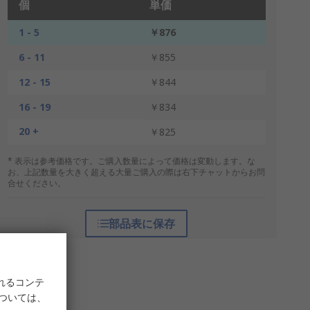
個
単価
1 - 5
￥876
6 - 11
￥855
12 - 15
￥844
16 - 19
￥834
20 +
￥825
* 表示は参考価格です。ご購入数量によって価格は変動します。な
お、上記数量を大きく超える大量ご購入の際は右下チャットからお問
合せください。
部品表に保存
れるコンテ
については、