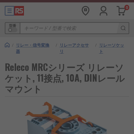
0
型番
/
リレー・信号変換
/
リレーアクセサ
/
リレーソケッ
器
リ
ト
Releco MRCシリーズ リレーソ
ケット, 11接点, 10A, DINレール
マウント