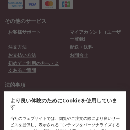
その他のサービス
お客様サポート
マイアカウント（ユーザ
ー登録)
注文方法
配送・送料
お支払い方法
お問合せ
初めてご利用の方へ・よ
くあるご質問
法的事項
プライバシーポリシー
ご利用規約
より良い体験のためにCookieを使用していま
クッキーポリシー
す
RSについて
当社のウェブサイトでは、閲覧やご注文の際により良いサー
ビスを提供し、表示されるコンテンツをパーソナライズする
会社概要
採用情報