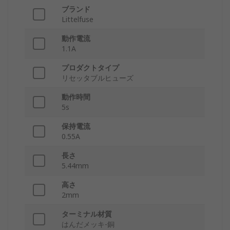
ブランド
Littelfuse
動作電流
1.1A
プロダクトタイプ
リセッタブルヒューズ
動作時間
5s
保持電流
0.55A
長さ
5.44mm
高さ
2mm
ターミナル材質
はんだメッキ-銅