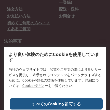
ー登録)
注文方法
配送・送料
お支払い方法
お問合せ
初めてご利用の方へ・よ
くあるご質問
法的事項
プライバシーポリシー
ご利用規約
より良い体験のためにCookieを使用していま
クッキーポリシー
す
RSについて
当社のウェブサイトでは、閲覧やご注文の際により良いサー
ビスを提供し、表示されるコンテンツをパーソナライズする
会社概要
採用情報
ために、Cookieや類似の技術を使用しています。詳細につ
プレスリリース＆お知ら
コーポレートサイト
いては、
Cookieポリシ
ーをご覧ください。
せ
全世界のRS
RSの歴史
すべてのCookieを許可する
ESGへの取り組み（英語）
認証について