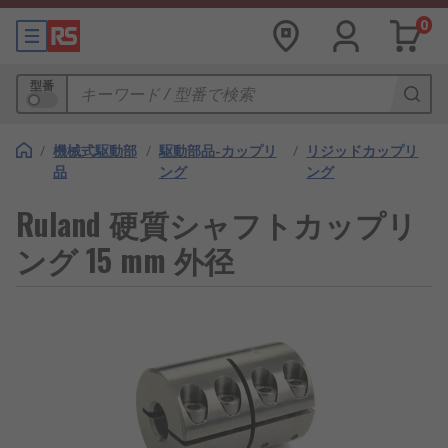
0
型番
/
機械式駆動部
/
駆動部品-カップリ
/
リジッドカップリ
品
ング
ング
Ruland 硬質シャフトカップリ
ング 15 mm 外径