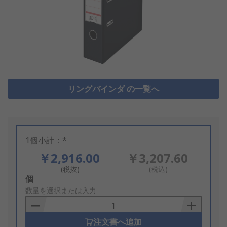
リングバインダ の一覧へ
1個小計：*
￥2,916.00
￥3,207.60
(税抜)
(税込)
Add
個
to
数量を選択または入力
Basket
注文書へ追加