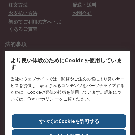
注文方法
配送・送料
お支払い方法
お問合せ
初めてご利用の方へ・よ
くあるご質問
法的事項
プライバシーポリシー
ご利用規約
より良い体験のためにCookieを使用していま
クッキーポリシー
す
RSについて
当社のウェブサイトでは、閲覧やご注文の際により良いサー
ビスを提供し、表示されるコンテンツをパーソナライズする
会社概要
採用情報
ために、Cookieや類似の技術を使用しています。詳細につ
プレスリリース＆お知ら
コーポレートサイト
いては、
Cookieポリシ
ーをご覧ください。
せ
全世界のRS
RSの歴史
すべてのCookieを許可する
ESGへの取り組み（英語）
認証について