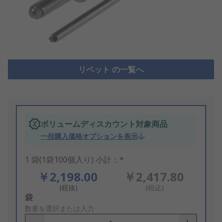
リベット の一覧へ
ボリュームディスカウント対象商品
一括購入価格オプションを表示
1 袋(1袋100個入り) 小計：*
￥2,198.00
￥2,417.80
(税抜)
(税込)
Add
袋
to
数量を選択または入力
Basket