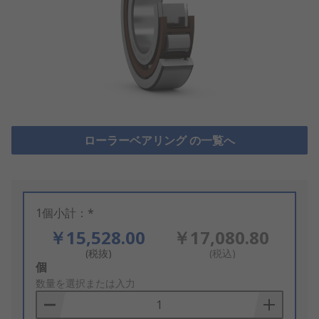
ローラーベアリング の一覧へ
1個小計：*
￥15,528.00
￥17,080.80
(税抜)
(税込)
Add
個
to
数量を選択または入力
Basket