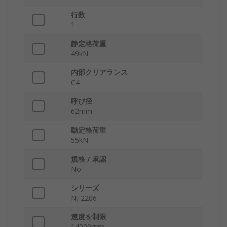
行数
1
静定格荷重
49kN
内部クリアランス
C4
呼び径
62mm
動定格荷重
55kN
規格 / 承認
No
シリーズ
NJ 2206
速度を制限
14000rpm