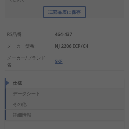
ください。
部品表に保存
RS品番
:
464-437
メーカー型番
:
NJ 2206 ECP/C4
メーカー/ブランド
SKF
名
:
仕様
データシート
その他
詳細情報