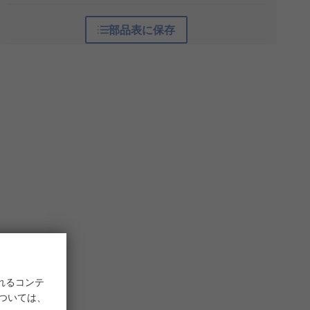
部品表に保存
れるコンテ
については、