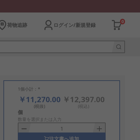
0
荷物追跡
ログイン/新規登録
1個小計：*
￥11,270.00
￥12,397.00
(税抜)
(税込)
Add
個
to
数量を選択または入力
Basket
注文書へ追加