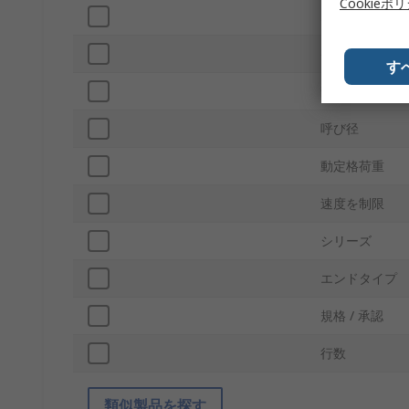
Cookieポ
ボアタイプ
ケージ材質
す
静定格荷重
呼び径
動定格荷重
速度を制限
シリーズ
エンドタイプ
規格 / 承認
行数
類似製品を探す