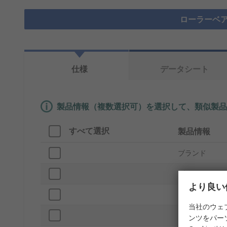
ローラーベア
仕様
データシート
製品情報（複数選択可）を選択して、類似製品
すべて選択
製品情報
ブランド
プロダクトタ
より良い
内径
当社のウェ
レース幅
ンツをパー