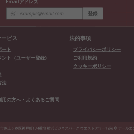
Emailアドレス
登録
サービス
法的事項
ポート
プライバシーポリシー
ウント（ユーザー登録)
ご利用規約
クッキーポリシー
料
方法
利用の方へ・よくあるご質問
県横浜市保土ヶ谷区神戸町134番地 横浜ビジネスパーク ウエストタワー12階
© アール