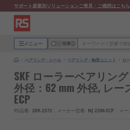
サポート
産業別ソリューション
ご意見・ご感想はこちら
メニュー
型番
/
ベアリング・シール
/
ベアリング・軸受ユニット
/
ロ
SKF ローラーベアリング 
外径：62 mm 外径, レース幅
ECP
RS品番
:
209-2372
メーカー型番
:
NJ 2206 ECP
メー