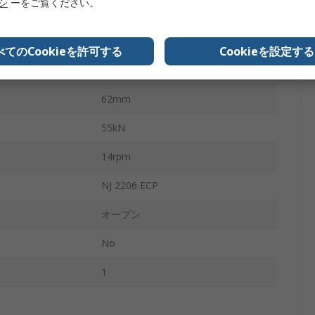
リシ
ーをご覧ください。
円筒形
非金属
べてのCookieを許可する
Cookieを設定する
49kN
62mm
55kN
14rpm
NJ 2206 ECP
オープン
No
1