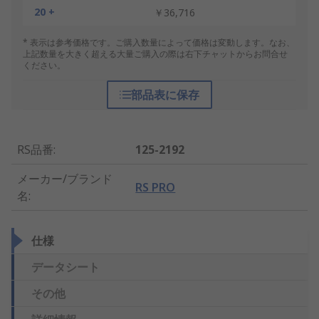
20 +
￥36,716
* 表示は参考価格です。ご購入数量によって価格は変動します。なお、
上記数量を大きく超える大量ご購入の際は右下チャットからお問合せ
ください。
部品表に保存
RS品番
:
125-2192
メーカー/ブランド
RS PRO
名
:
仕様
データシート
その他