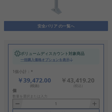
安全バリア の一覧へ
ボリュームディスカウント対象商品
一括購入価格オプションを表示
1個小計：*
￥39,472.00
￥43,419.20
(税抜)
(税込)
Add
個
to
数量を選択または入力
Basket