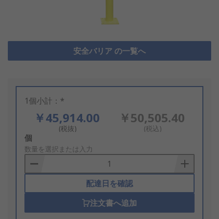
安全バリア の一覧へ
1個小計：*
￥45,914.00
￥50,505.40
(税抜)
(税込)
Add
個
to
数量を選択または入力
Basket
配達日を確認
注文書へ追加