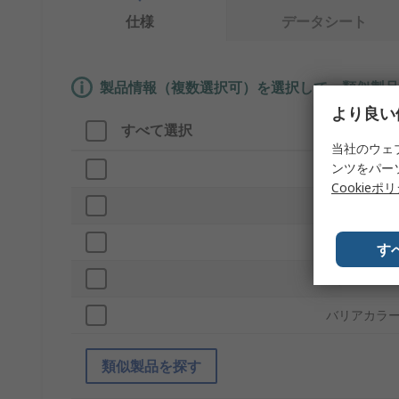
仕様
データシート
製品情報（複数選択可）を選択して、類似製品
より良い
すべて選択
製品情報
当社のウェ
ンツをパー
ブランド
Cookieポ
バリアタイ
色
す
材質
バリアカラ
類似製品を探す