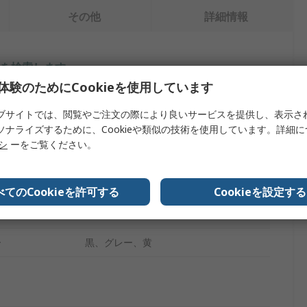
その他
詳細情報
を検索します。
体験のためにCookieを使用しています
内容
ブサイトでは、閲覧やご注文の際により良いサービスを提供し、表示さ
ソナライズするために、Cookieや類似の技術を使用しています。詳細
RS PRO
リシ
ーをご覧ください。
プ
安全バリア
黒、グレー、黄
べてのCookieを許可する
Cookieを設定する
ポリエステル、 PVC
ー
黒、グレー、黄