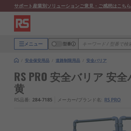
サポート
産業別ソリューション
ご意見・ご感想はこちら
メニュー
型番
/
安全保安用品
/
道路制限用品
/
安全バリア
RS PRO 安全バリア 
黄
RS品番
:
284-7185
メーカー/ブランド名
:
RS PRO