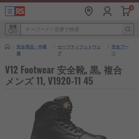
0
型番
/
安全用品・作業
/
セーフティフットウェ
/
安全ブー
服
ア
ツ
V12 Footwear 安全靴, 黒, 複合
メンズ 11, V1920-11 45