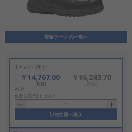
安全ブーツ の一覧へ
1セット小計：*
￥14,767.00
￥16,243.70
(税抜)
(税込)
Add
ペア
to
数量を選択または入力
Basket
注文書へ追加