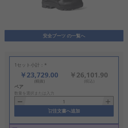
安全ブーツ の一覧へ
1セット小計：*
￥23,729.00
￥26,101.90
(税抜)
(税込)
Add
ペア
to
数量を選択または入力
Basket
注文書へ追加