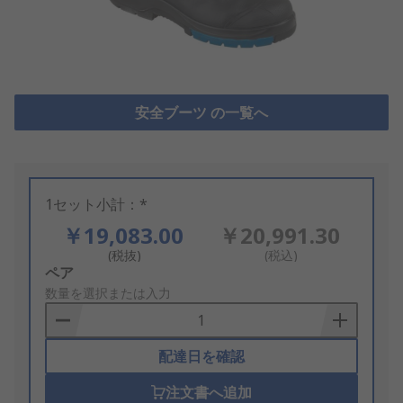
安全ブーツ の一覧へ
1セット小計：*
￥19,083.00
￥20,991.30
(税抜)
(税込)
Add
ペア
to
数量を選択または入力
Basket
配達日を確認
注文書へ追加