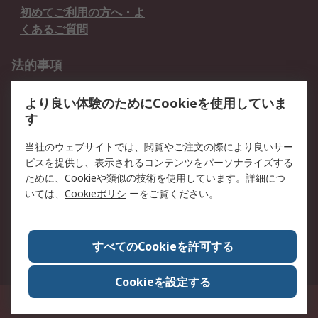
初めてご利用の方へ・よ
くあるご質問
法的事項
プライバシーポリシー
ご利用規約
より良い体験のためにCookieを使用していま
クッキーポリシー
す
RSについて
当社のウェブサイトでは、閲覧やご注文の際により良いサー
ビスを提供し、表示されるコンテンツをパーソナライズする
会社概要
採用情報
ために、Cookieや類似の技術を使用しています。詳細につ
プレスリリース＆お知ら
コーポレートサイト
いては、
Cookieポリシ
ーをご覧ください。
せ
全世界のRS
RSの歴史
すべてのCookieを許可する
ESGへの取り組み（英語）
認証について
Cookieを設定する
〒240-0005 神奈川県横浜市保土ヶ谷区神戸町134番地 横浜ビジネスパーク ウ
エストタワー12階
© アールエスコンポーネンツ株式会社