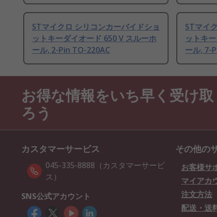
STマイクロ シリコンカーバイドショ
STマイ
ットキーダイオード 650 V スルーホ
ットキーダ
ール, 2-Pin TO-220AC
ール, 7-P
お得な情報をいち早く受け取
ろう
カスタマーサービス
その他の
045-335-8888（カスタマーサービ
お客様サ
ス）
マイアカ
注文方法
SNS公式アカウント
配送・送