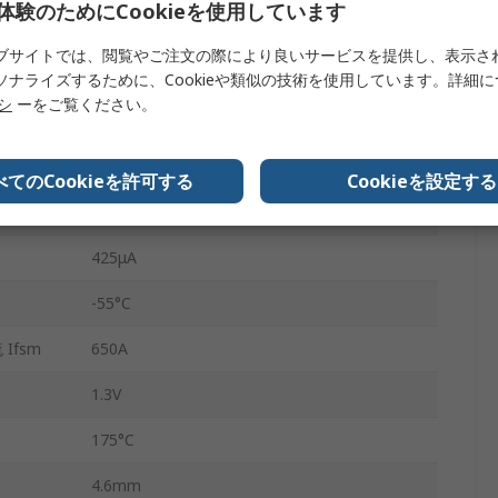
体験のためにCookieを使用しています
650V
ブサイトでは、閲覧やご注文の際により良いサービスを提供し、表示さ
シリコンカーバイドショットキーダイオード
ソナライズするために、Cookieや類似の技術を使用しています。詳細
リシ
ーをご覧ください。
STPSC
SiCショットキー
べてのCookieを許可する
Cookieを設定する
2
425μA
-55°C
Ifsm
650A
1.3V
175°C
4.6mm