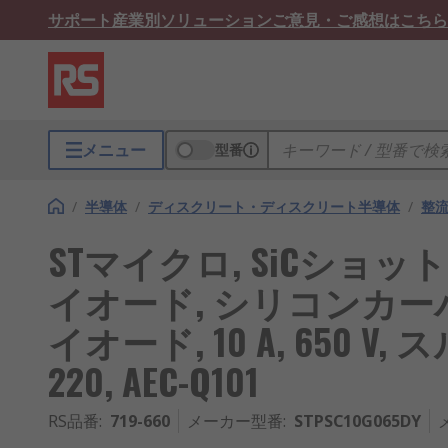
サポート
産業別ソリューション
ご意見・ご感想はこちら
メニュー
型番
/
半導体
/
ディスクリート・ディスクリート半導体
/
整流
STマイクロ, SiCショ
イオード, シリコンカ
イオード, 10 A, 650 V,
220, AEC-Q101
RS品番
:
719-660
メーカー型番
:
STPSC10G065DY