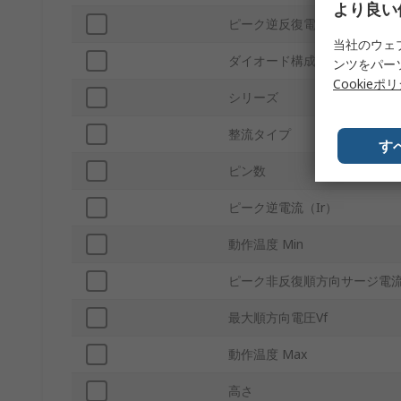
より良い
ピーク逆反復電圧 Vrrm
当社のウェ
ダイオード構成
ンツをパー
Cookieポ
シリーズ
整流タイプ
す
ピン数
ピーク逆電流（Ir）
動作温度 Min
ピーク非反復順方向サージ電流 
最大順方向電圧Vf
動作温度 Max
高さ