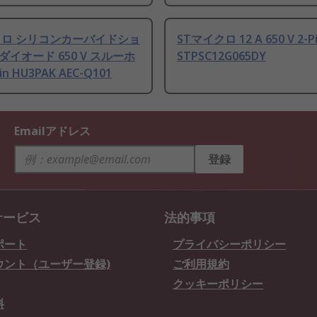
クロ シリコンカーバイドショ
STマイクロ 12 A 650 V 2-P
イオード 650 V スルーホ
STPSC12G065DY
in HU3PAK AEC-Q101
Emailアドレス
登録
サービス
法的事項
ポート
プライバシーポリシー
ウント（ユーザー登録)
ご利用規約
クッキーポリシー
料