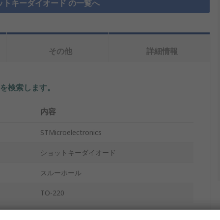
ットキーダイオード の一覧へ
その他
詳細情報
を検索します。
内容
STMicroelectronics
ショットキーダイオード
スルーホール
TO-220
10A