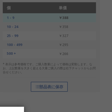
個
単価
1 - 9
￥388
10 - 24
￥358
25 - 99
￥327
100 - 499
￥295
500 +
￥266
* 表示は参考価格です。ご購入数量によって価格は変動します。な
お、上記数量を大きく超える大量ご購入の際は右下チャットからお問
合せください。
部品表に保存