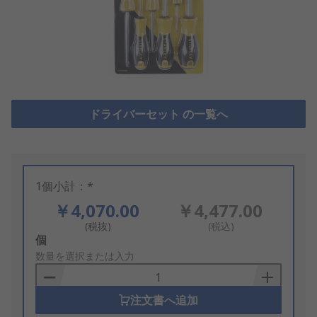
ドライバーセット の一覧へ
1個小計：*
￥4,070.00
￥4,477.00
(税抜)
(税込)
Add
個
to
数量を選択または入力
Basket
注文書へ追加