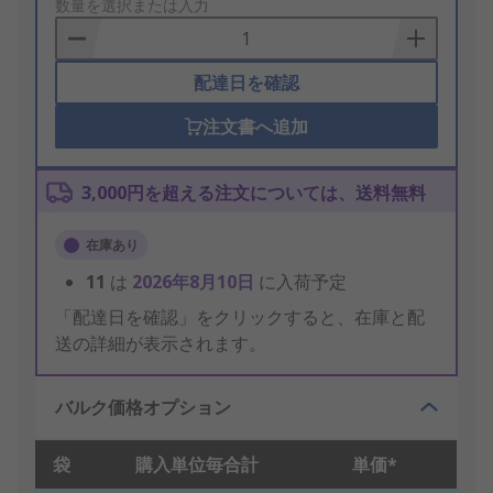
to
数量を選択または入力
Basket
配達日を確認
注文書へ追加
3,000円を超える注文については、送料無料
在庫あり
11
は
2026年8月10日
に入荷予定
「配達日を確認」をクリックすると、在庫と配
送の詳細が表示されます。
バルク価格オプション
袋
購入単位毎合計
単価*