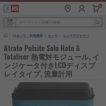
0
型番
/
FAセンサ・制御機器
/
センサ
/
センサアクセサリ
Atrato Pulsite Solo Rate &
Totaliser 熱電対モジュール, イ
ンジケータ付きLCDディスプ
レイタイプ, 流量計用