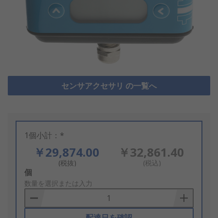
センサアクセサリ の一覧へ
1個小計：*
￥29,874.00
￥32,861.40
(税抜)
(税込)
Add
個
to
数量を選択または入力
Basket
配達日を確認