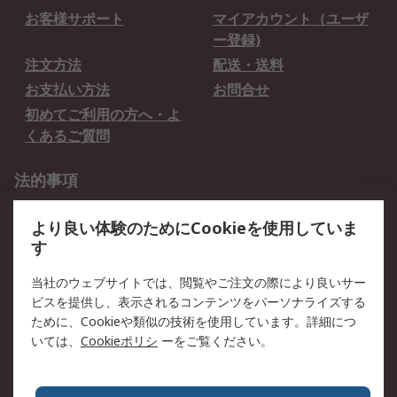
お客様サポート
マイアカウント（ユーザ
ー登録)
注文方法
配送・送料
お支払い方法
お問合せ
初めてご利用の方へ・よ
くあるご質問
法的事項
プライバシーポリシー
ご利用規約
より良い体験のためにCookieを使用していま
クッキーポリシー
す
RSについて
当社のウェブサイトでは、閲覧やご注文の際により良いサー
ビスを提供し、表示されるコンテンツをパーソナライズする
会社概要
採用情報
ために、Cookieや類似の技術を使用しています。詳細につ
プレスリリース＆お知ら
コーポレートサイト
いては、
Cookieポリシ
ーをご覧ください。
せ
全世界のRS
RSの歴史