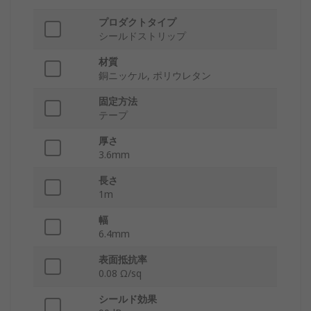
プロダクトタイプ
シールドストリップ
材質
銅ニッケル, ポリウレタン
固定方法
テープ
厚さ
3.6mm
長さ
1m
幅
6.4mm
表面抵抗率
0.08 Ω/sq
シールド効果