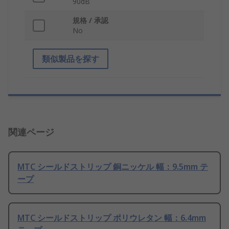
90dB
規格 / 承認
No
類似製品を探す
関連ページ
MTC シールドストリップ 銅ニッケル 幅：9.5mm テ
ープ
MTC シールドストリップ ポリウレタン 幅：6.4mm