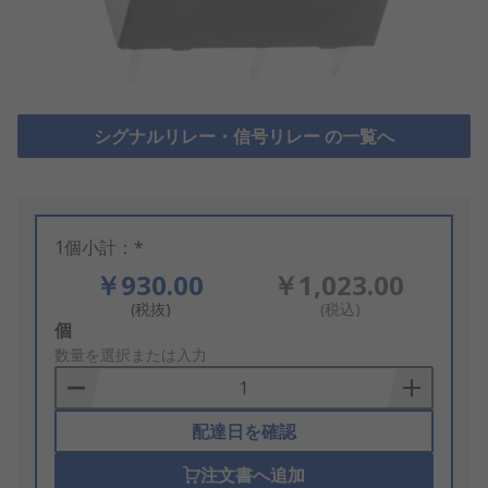
シグナルリレー・信号リレー の一覧へ
1個小計：*
￥930.00
￥1,023.00
(税抜)
(税込)
Add
個
to
数量を選択または入力
Basket
配達日を確認
注文書へ追加