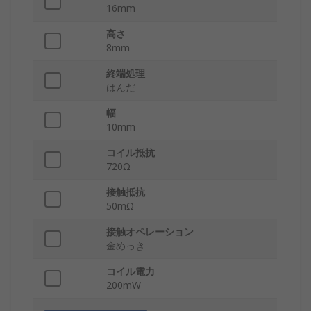
16mm
高さ
8mm
終端処理
はんだ
幅
10mm
コイル抵抗
720Ω
接触抵抗
50mΩ
接触オペレーション
金めっき
コイル電力
200mW