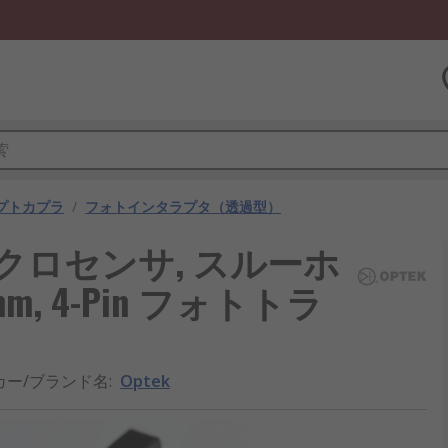
プトカプラ
/
フォトインタラプタ（透過型）
イクロセンサ, スルーホ
m, 4-Pin フォトトラ
カー/ブランド名
:
Optek