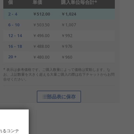
個
単価
購入単位毎合計*
2 - 4
￥512.00
￥1,024
6 - 10
￥503.50
￥1,007
12 - 14
￥496.00
￥992
16 - 18
￥488.00
￥976
20 +
￥480.00
￥960
* 表示は参考価格です。ご購入数量によって価格は変動します。な
お、上記数量を大きく超える大量ご購入の際は右下チャットからお問
合せください。
部品表に保存
れるコンテ