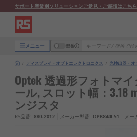
サポート
産業別ソリューション
ご意見・ご感想はこちら
メニュー
型番
/
ディスプレイ・オプトエレクトロニクス
/
光検出器・オ
Optek 透過形フォトマ
ール, スロット幅：3.18 m
ンジスタ
RS品番
:
880-2012
メーカー型番
:
OPB840L51
メー