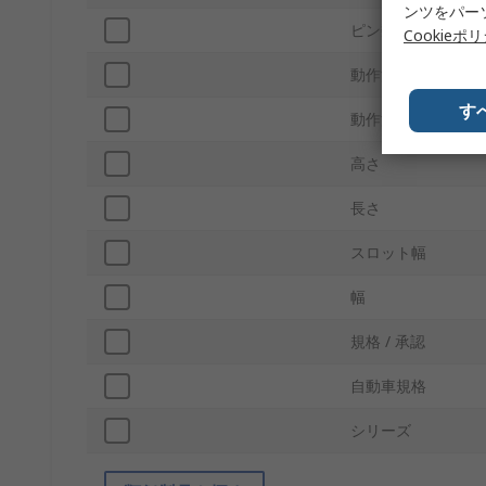
ンツをパー
ピン数
Cookieポ
動作温度 Max
す
動作温度 Min
高さ
長さ
スロット幅
幅
規格 / 承認
自動車規格
シリーズ