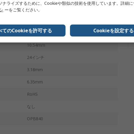
ソナライズするために、Cookieや類似の技術を使用しています。詳細
4
リシ
ーをご覧ください。
85°C
べてのCookieを許可する
Cookieを設定する
-40°C
10.54mm
24インチ
3.18mm
6.35mm
RoHS
なし
OPB840