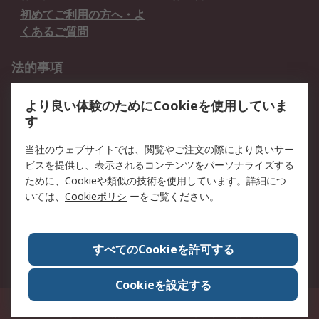
初めてご利用の方へ・よ
くあるご質問
法的事項
プライバシーポリシー
ご利用規約
より良い体験のためにCookieを使用していま
クッキーポリシー
す
RSについて
当社のウェブサイトでは、閲覧やご注文の際により良いサー
ビスを提供し、表示されるコンテンツをパーソナライズする
会社概要
採用情報
ために、Cookieや類似の技術を使用しています。詳細につ
プレスリリース＆お知ら
コーポレートサイト
いては、
Cookieポリシ
ーをご覧ください。
せ
全世界のRS
RSの歴史
すべてのCookieを許可する
ESGへの取り組み（英語）
認証について
Cookieを設定する
〒240-0005 神奈川県横浜市保土ヶ谷区神戸町134番地 横浜ビジネスパーク ウ
エストタワー12階
© アールエスコンポーネンツ株式会社