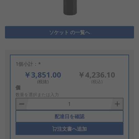
ソケット の一覧へ
1個小計：*
￥3,851.00
￥4,236.10
(税抜)
(税込)
Add
個
to
数量を選択または入力
Basket
配達日を確認
注文書へ追加