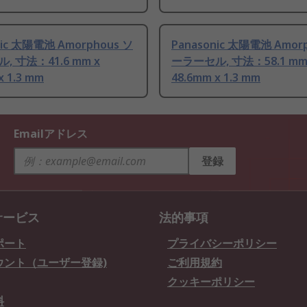
nic 太陽電池 Amorphous ソ
Panasonic 太陽電池 Amor
, 寸法：41.6 mm x
ーラーセル, 寸法：58.1 mm
x 1.3 mm
48.6mm x 1.3 mm
Emailアドレス
登録
サービス
法的事項
ポート
プライバシーポリシー
ウント（ユーザー登録)
ご利用規約
クッキーポリシー
料