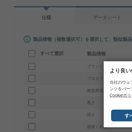
仕様
データシート
製品情報（複数選択可）を選択して、類似製品
すべて選択
製品情報
ブランド
より良い
プロダクトタイプ
当社のウェ
ンツをパー
無負荷電圧
Cookieポ
長さ
深さ
す
規格 / 承認