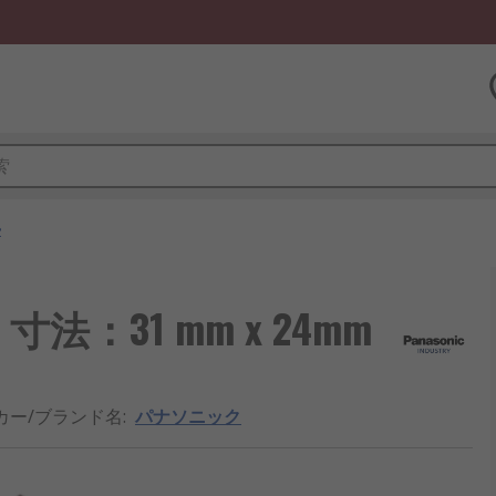
ル
V, 寸法：31 mm x 24mm
カー/ブランド名
:
パナソニック