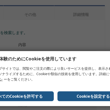
その他
詳細情報
を検索します。
内容
パナソニック
体験のためにCookieを使用しています
太陽電池
ブサイトでは、閲覧やご注文の際により良いサービスを提供し、表示さ
ソナライズするために、Cookieや類似の技術を使用しています。詳細
4.9V
リシ
ーをご覧ください。
31mm
1.3mm
べてのCookieを許可する
Cookieを設定する
RoHS