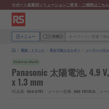
サポート
産業別ソリューション
ご意見・ご感想はこちら
メニュー
型番
/
電源・トランス
/
再生可能エネルギー
/
ソーラーパネ
RS Better World
Panasonic 太陽電池, 4.9 
x 1.3 mm
RS品番
:
664-6781
メーカー型番
:
AM-1819CA
メー