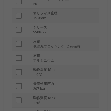
NC
オリフィス直径
35.8mm
シリーズ
SV08-22
用途
低漏洩ブロッキング, 負荷保持
材質
アルミニウム
動作温度 Min
-40°C
最高使用圧力
207 bar
動作温度 Max
120°C