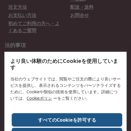
注文方法
配送・送料
お支払い方法
お問合せ
初めてご利用の方へ・よ
くあるご質問
法的事項
プライバシーポリシー
ご利用規約
より良い体験のためにCookieを使用していま
クッキーポリシー
す
RSについて
当社のウェブサイトでは、閲覧やご注文の際により良いサー
ビスを提供し、表示されるコンテンツをパーソナライズする
会社概要
採用情報
ために、Cookieや類似の技術を使用しています。詳細につ
プレスリリース＆お知ら
コーポレートサイト
いては、
Cookieポリシ
ーをご覧ください。
せ
全世界のRS
RSの歴史
すべてのCookieを許可する
ESGへの取り組み（英語）
認証について