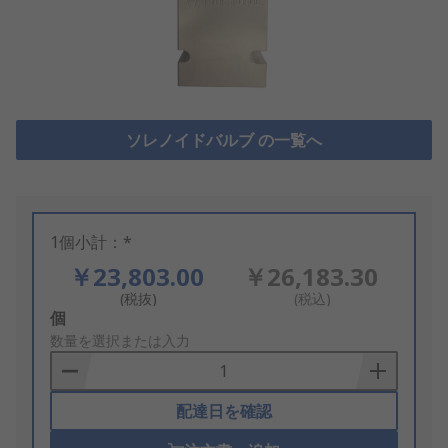
ソレノイドバルブ の一覧へ
1個小計：*
￥23,803.00
￥26,183.30
(税抜)
(税込)
Add
個
to
数量を選択または入力
Basket
配達日を確認