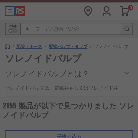
0
型番
/
配管・ホース
/
配管バルブ・タップ
/
ソレノイドバルブ
ソレノイドバルブ
ソレノイドバルブとは？
ソレノイドバルブは、電磁弁もしくはソレノイド弁
とも呼ばれ、電気駆動弁の一種です。流体工学、流
体で駆動する空気圧 / 油圧システムで一般的に使用
2155 製品が以下で見つかりました ソレ
されています。通常、ステンレス鋼、アルミニウ
ノイドバルブ
ム、黄銅、プラスチックのような強固な素材で製造
されています。
絞り込み