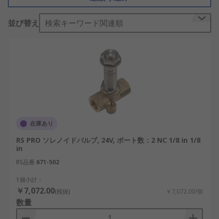
ソレノイドバルブの原理
並び替え
検索キーワード関連順
ソレノイドバルブは、ソレノイド（電磁石）に電流
を流すことで、プランジャと呼ばれる鉄片を吸引
し、電流を切ると離れる原理を使用して弁（バル
ブ）を開閉する仕組みになっています。
ソレノイドバルブの用途
ソレノイドバルブは、電気をON、OFF切り替えるこ
とで、流体（油圧、空圧、水圧など）やガス等の流
在庫あり
体の流れを変えたり止めたりすることができます。
RS PRO ソレノイドバルブ, 24V, ポート数：2 NC 1/8 in 1/8
流体駆動システム(空気圧 / 油圧システム)で使用し
in
て、大型工業用バルブ、流体駆動モータ、シリンダ
RS品番
671-502
を制御できます。また、食器洗浄機、洗濯機など、
家庭内の家電製品でも使用されています。
1個小計：
￥7,072.00
(税抜)
￥7,072.00/個
ソレノイドバルブの長所
数量