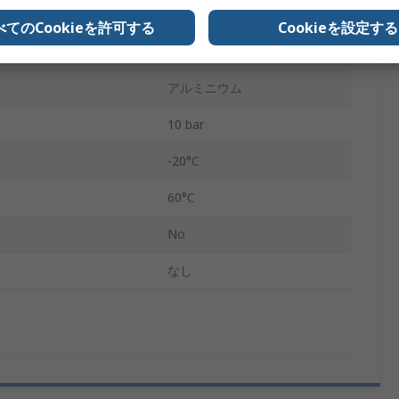
VX22
べてのCookieを許可する
Cookieを設定する
エア
アルミニウム
10 bar
-20°C
60°C
No
なし