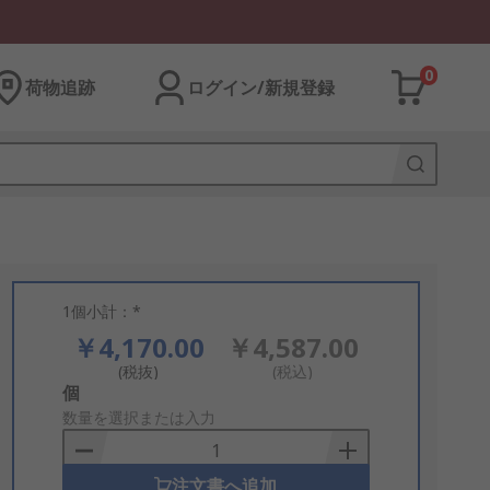
0
荷物追跡
ログイン/新規登録
1個小計：*
￥4,170.00
￥4,587.00
(税抜)
(税込)
Add
個
to
数量を選択または入力
Basket
注文書へ追加