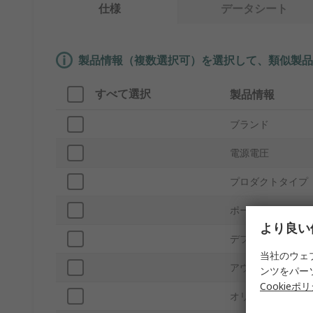
仕様
データシート
製品情報（複数選択可）を選択して、類似製品
すべて選択
製品情報
ブランド
電源電圧
プロダクトタイプ
ポート数
より良い
デフォルト バルブ
当社のウェ
アウトレットポー
ンツをパー
Cookieポ
オリフィス直径