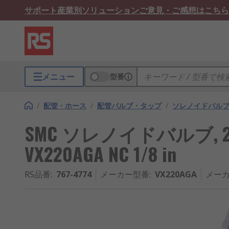
サポート
産業別ソリューション
ご意見・ご感想はこちら
メニュー
型番
/
配管・ホース
/
配管バルブ・タップ
/
ソレノイドバル
SMC ソレノイドバルブ, 24
VX220AGA NC 1/8 in
RS品番
:
767-4774
メーカー型番
:
VX220AGA
メーカ