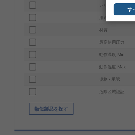
シリーズ
す
用途
材質
最高使用圧力
動作温度 Min
動作温度 Max
規格 / 承認
危険区域認証
類似製品を探す