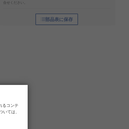
合せください。
部品表に保存
れるコンテ
については、