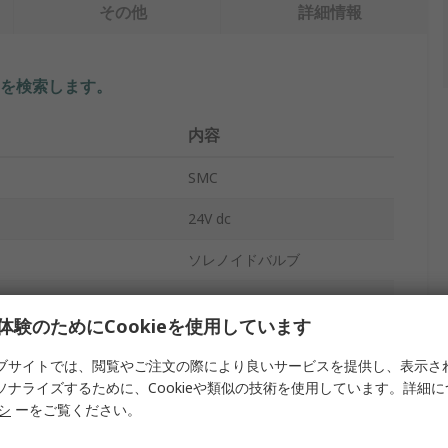
その他
詳細情報
を検索します。
内容
SMC
24V dc
ソレノイドバルブ
2
体験のためにCookieを使用しています
位置
NC
ブサイトでは、閲覧やご注文の際により良いサービスを提供し、表示さ
トサイズ
1/8 in
ソナライズするために、Cookieや類似の技術を使用しています。詳細
リシ
ーをご覧ください。
4mm