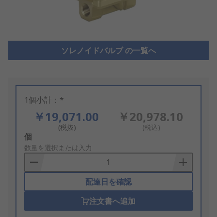
ソレノイドバルブ の一覧へ
1個小計：*
￥19,071.00
￥20,978.10
(税抜)
(税込)
Add
個
to
数量を選択または入力
Basket
配達日を確認
注文書へ追加