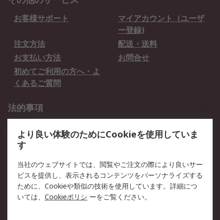
お客様サポート
マイアカウント（ユーザ
ー登録)
注文方法
配送・送料
お支払い方法
お問合せ
初めてご利用の方へ・よ
くあるご質問
法的事項
プライバシーポリシー
ご利用規約
より良い体験のためにCookieを使用していま
クッキーポリシー
す
RSについて
当社のウェブサイトでは、閲覧やご注文の際により良いサー
ビスを提供し、表示されるコンテンツをパーソナライズする
会社概要
採用情報
ために、Cookieや類似の技術を使用しています。詳細につ
プレスリリース＆お知ら
コーポレートサイト
いては、
Cookieポリシ
ーをご覧ください。
せ