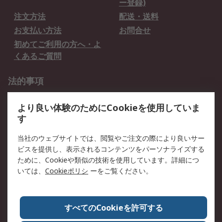
ー登録)
注文方法
配送・送料
お支払い方法
お問合せ
初めてご利用の方へ・よ
くあるご質問
法的事項
プライバシーポリシー
ご利用規約
より良い体験のためにCookieを使用していま
クッキーポリシー
す
RSについて
当社のウェブサイトでは、閲覧やご注文の際により良いサー
ビスを提供し、表示されるコンテンツをパーソナライズする
会社概要
採用情報
ために、Cookieや類似の技術を使用しています。詳細につ
プレスリリース＆お知ら
コーポレートサイト
いては、
Cookieポリシ
ーをご覧ください。
せ
全世界のRS
RSの歴史
すべてのCookieを許可する
ESGへの取り組み（英語）
認証について