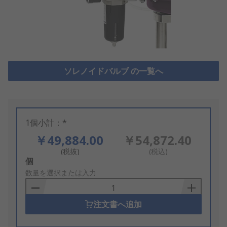
ソレノイドバルブ の一覧へ
1個小計：*
￥49,884.00
￥54,872.40
(税抜)
(税込)
Add
個
to
数量を選択または入力
Basket
注文書へ追加