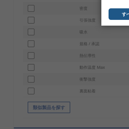
密度
す
引張強度
吸水
規格 / 承認
熱伝導性
動作温度 Max
衝撃強度
裏面粘着
類似製品を探す