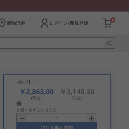
0
荷物追跡
ログイン/新規登録
1個小計：*
￥2,863.00
￥3,149.30
(税抜)
(税込)
Add
個
to
数量を選択または入力
Basket
注文書へ追加