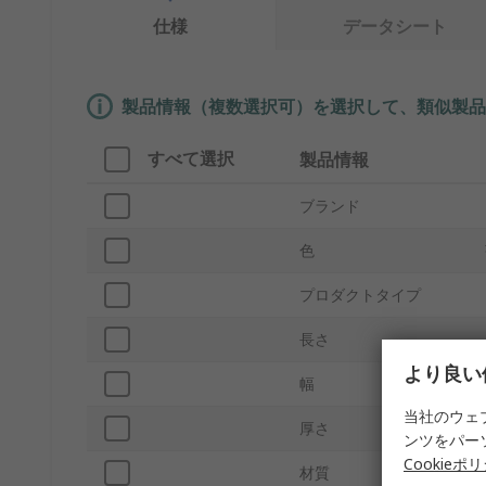
仕様
データシート
製品情報（複数選択可）を選択して、類似製品
すべて選択
製品情報
ブランド
色
プロダクトタイプ
長さ
より良い
幅
当社のウェ
厚さ
ンツをパー
Cookieポ
材質