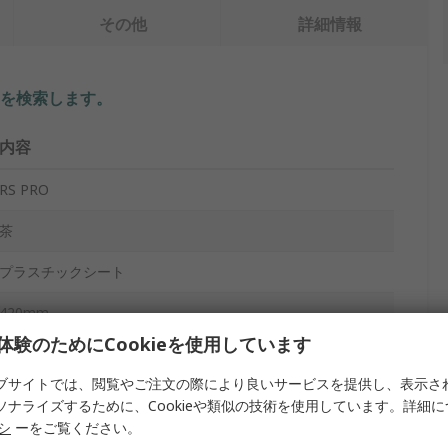
その他
詳細情報
を検索します。
内容
RS PRO
茶
プラスチックシート
420mm
体験のためにCookieを使用しています
297mm
ブサイトでは、閲覧やご注文の際により良いサービスを提供し、表示さ
1.6mm
ソナライズするために、Cookieや類似の技術を使用しています。詳細
リシ
ーをご覧ください。
合成樹脂ボンド紙