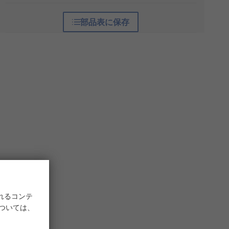
部品表に保存
れるコンテ
については、