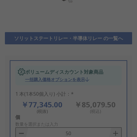
ソリットステートリレー・半導体リレー の一覧へ
ボリュームディスカウント対象商品
一括購入価格オプションを表示
1 本(1本50個入り) 小計：*
￥77,345.00
￥85,079.50
(税抜)
(税込)
Add
個
to
数量を選択または入力
Basket