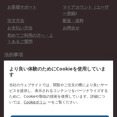
お客様サポート
マイアカウント（ユーザ
ー登録)
注文方法
配送・送料
お支払い方法
お問合せ
初めてご利用の方へ・よ
くあるご質問
法的事項
プライバシーポリシー
ご利用規約
より良い体験のためにCookieを使用していま
クッキーポリシー
す
RSについて
当社のウェブサイトでは、閲覧やご注文の際により良いサー
ビスを提供し、表示されるコンテンツをパーソナライズする
会社概要
採用情報
ために、Cookieや類似の技術を使用しています。詳細につ
プレスリリース＆お知ら
コーポレートサイト
いては、
Cookieポリシ
ーをご覧ください。
せ
全世界のRS
RSの歴史