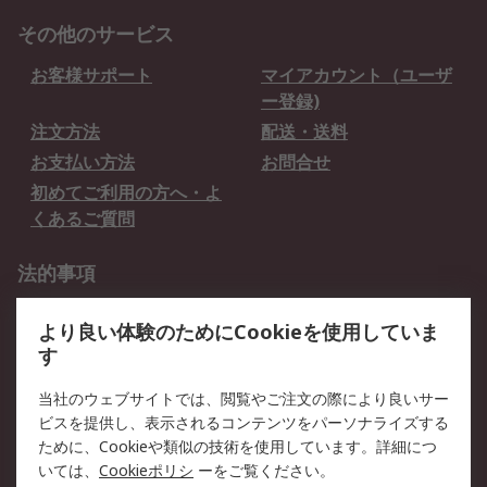
その他のサービス
お客様サポート
マイアカウント（ユーザ
ー登録)
注文方法
配送・送料
お支払い方法
お問合せ
初めてご利用の方へ・よ
くあるご質問
法的事項
プライバシーポリシー
ご利用規約
より良い体験のためにCookieを使用していま
クッキーポリシー
す
RSについて
当社のウェブサイトでは、閲覧やご注文の際により良いサー
ビスを提供し、表示されるコンテンツをパーソナライズする
会社概要
採用情報
ために、Cookieや類似の技術を使用しています。詳細につ
プレスリリース＆お知ら
コーポレートサイト
いては、
Cookieポリシ
ーをご覧ください。