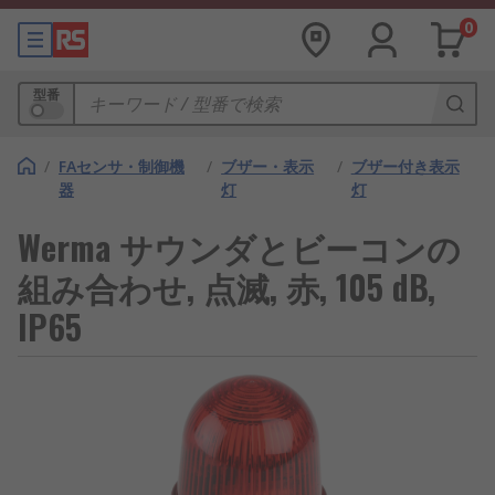
0
型番
/
FAセンサ・制御機
/
ブザー・表示
/
ブザー付き表示
器
灯
灯
Werma サウンダとビーコンの
組み合わせ, 点滅, 赤, 105 dB,
IP65