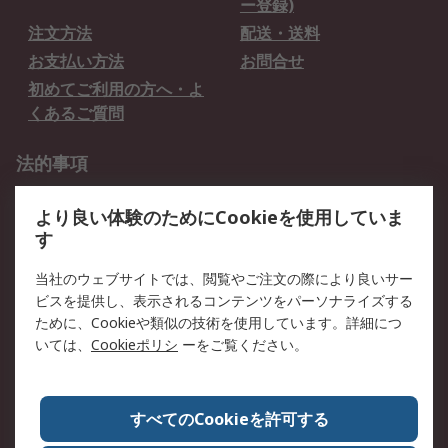
ー登録)
注文方法
配送・送料
お支払い方法
お問合せ
初めてご利用の方へ・よ
くあるご質問
法的事項
プライバシーポリシー
ご利用規約
より良い体験のためにCookieを使用していま
クッキーポリシー
す
RSについて
当社のウェブサイトでは、閲覧やご注文の際により良いサー
ビスを提供し、表示されるコンテンツをパーソナライズする
会社概要
採用情報
ために、Cookieや類似の技術を使用しています。詳細につ
プレスリリース＆お知ら
コーポレートサイト
いては、
Cookieポリシ
ーをご覧ください。
せ
全世界のRS
RSの歴史
すべてのCookieを許可する
ESGへの取り組み（英語）
認証について