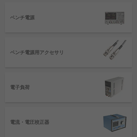
ベンチ電源
は、可変電圧または固定電圧のものがあ
ります。可変電源は出力を調整する能力があるほ
ベンチ電源
か、一定の電圧、抵抗、電流または電力にする能力
も備えており、汎用性が求められる用途に最適で
す。例えば回路のテストなどです。
ベンチ電源用アクセサリ
可変電源には、電流制限と呼ばれる機能があり、シ
ャットダウンするか、電流を最大定格に制限しま
す。通常、ゼロから指定された最大電流に電流を変
更して、コンポーネントを保護するための制御があ
ります。
電子負荷
リニア電源及びスイッチン
グ電源
電流・電圧校正器
ベンチ電源には2種類の設計があります。