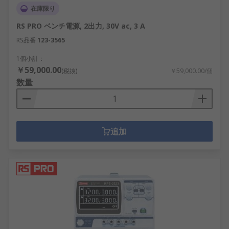
示します。
在庫限り
負荷調整 - 負荷変動にもかかわらず出力電圧が
RS PRO ベンチ電源, 2出力, 30V ac, 3 A
一定であることを確認するための測定です。
RS品番
優れた負荷調整により、負荷が増減しても出
123-3565
力電圧が変動しません。これは、テスト結果
1個小計：
を繰り返すことができない場合に重要です。
￥59,000.00
(税抜)
￥59,000.00/個
数量
追加