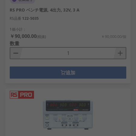
プログラマブルDC電源
RS PRO ベンチ電源, 4出力, 32V, 3 A
RS品番
122-5035
コンパクトDC電源
ソースメータ
1個小計：
￥90,000.00
(税抜)
￥90,000.00/個
電子負荷
数量
ベンチ電源の選択
必要なチャンネル数を知りたいですか？それは 同時
追加
に使用するサプライの数によります。ただし、ベン
チ電源の場合は、少なくとも 2 つのチャネルが通常
の方法です。
エネルギー効率–通常は、仕様またはサプライ
ヤのデータシートに記載されています。
ライン調整– %で表現されます。これは、入力
ライン電圧の変化に対する出力電圧の変化を