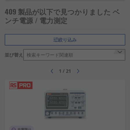
リニア電源
- 電気またはリップルノイズが小さ
く、封じ込めが容易です。リニア電源は、繊
409 製品が以下で見つかりました ベ
細な回路への電力供給や熱の発生に適してい
ンチ電源 / 電力測定
ます。その結果、エネルギー効率が低下しま
す。50Hzまたは60Hzのトランスとそれに関連
するフィルタは物理的に大きいため、リニア
絞り込み
電源は重量がかさみます。
スイッチング電源
- 通常、ポータブル用途によ
並び替え
検索キーワード関連順
り適したオプションで、より軽量でコンパク
トなユニットです。スイッチモード電源は、
1
/
21
リニアと同じ方法で始動し、ACライン入力電
圧の整流とフィルタリングを行います。ただ
し、DCを高周波ACに「切り替え」します。ス
イッチング電源は、出力に影響を与えること
なく、わずかな電力損失に耐えることもでき
ます。リニア電源とは異なり、エネルギー効
率が高い製品です。
その他のベンチ電源の種類は次のとおりです。
在庫限り