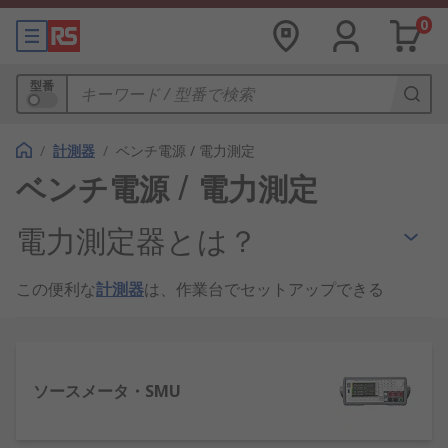
0
型番
/
計測器
/
ベンチ電源 / 電力測定
ベンチ電源 / 電力測定
電力測定器とは？
この便利な
計測器
は、作業台でセットアップできる
電源が必要な場合に使用します。専用の電源コード
と出力接続方法を使用します。さまざまな電圧の電
源を必要とする回路のテストなどの用途で、電子機
器に役立ちます。
ソースメータ・SMU
可変電源