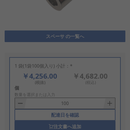
スペーサ の一覧へ
1 袋(1袋100個入り) 小計：*
￥4,256.00
￥4,682.00
(税抜)
(税込)
Add
個
to
数量を選択または入力
Basket
配達日を確認
注文書へ追加