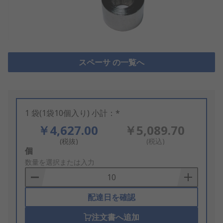
スペーサ の一覧へ
1 袋(1袋10個入り) 小計：*
￥4,627.00
￥5,089.70
(税抜)
(税込)
Add
個
to
数量を選択または入力
Basket
配達日を確認
注文書へ追加