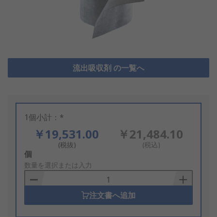
流出吸収剤 の一覧へ
1個小計：*
￥19,531.00
￥21,484.10
(税抜)
(税込)
Add
個
to
数量を選択または入力
Basket
注文書へ追加