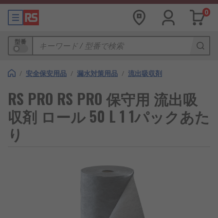
0
型番
/
安全保安用品
/
漏水対策用品
/
流出吸収剤
RS PRO RS PRO 保守用 流出吸
収剤 ロール 50 L 1 1パックあた
り