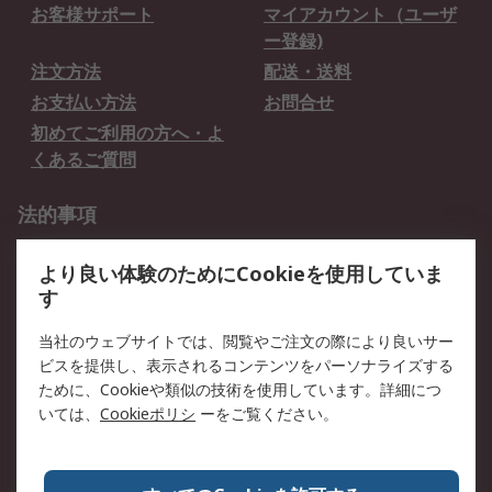
お客様サポート
マイアカウント（ユーザ
ー登録)
注文方法
配送・送料
お支払い方法
お問合せ
初めてご利用の方へ・よ
くあるご質問
法的事項
プライバシーポリシー
ご利用規約
より良い体験のためにCookieを使用していま
クッキーポリシー
す
RSについて
当社のウェブサイトでは、閲覧やご注文の際により良いサー
ビスを提供し、表示されるコンテンツをパーソナライズする
会社概要
採用情報
ために、Cookieや類似の技術を使用しています。詳細につ
プレスリリース＆お知ら
コーポレートサイト
いては、
Cookieポリシ
ーをご覧ください。
せ
全世界のRS
RSの歴史