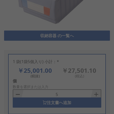
収納容器 の一覧へ
1 袋(1袋5個入り) 小計：*
￥25,001.00
￥27,501.10
(税抜)
(税込)
Add
個
to
数量を選択または入力
Basket
注文書へ追加