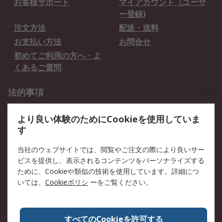
お客様サポート
マイアカウント（ユーザ
ー登録)
注文方法
配送・送料
お支払い方法
お問合せ
初めてご利用の方へ・よ
くあるご質問
法的事項
プライバシーポリシー
ご利用規約
より良い体験のためにCookieを使用していま
クッキーポリシー
す
RSについて
当社のウェブサイトでは、閲覧やご注文の際により良いサー
ビスを提供し、表示されるコンテンツをパーソナライズする
会社概要
採用情報
ために、Cookieや類似の技術を使用しています。詳細につ
プレスリリース＆お知ら
コーポレートサイト
いては、
Cookieポリシ
ーをご覧ください。
せ
全世界のRS
RSの歴史
すべてのCookieを許可する