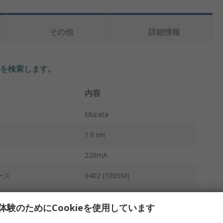
その他
詳細情報
を検索します。
内容
Murata
ス
1.9 nH
220mA
ース
0402 (1005M)
1mm
体験のためにCookieを使用しています
0.5mm