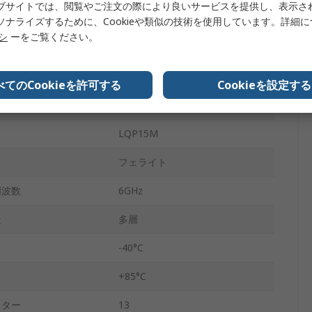
ブサイトでは、閲覧やご注文の際により良いサービスを提供し、表示さ
0.35mm
ソナライズするために、Cookieや類似の技術を使用しています。詳細
リシ
ーをご覧ください。
1 x 0.5 x 0.35mm
±0.05nH
べてのCookieを許可する
Cookieを設定する
300mΩ
LQP15M
フェライト
周波数
6GHz
造
多層
-40°C
+85°C
クター
13