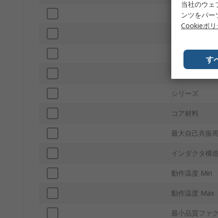
当社のウェ
高さ
ンツをパー
Cookieポ
寸法
許容差
す
最大直流抵抗
シリーズ
コア材料
最大自己共振
インダクタ構
動作温度 Min
動作温度 Max
最小品質ファ