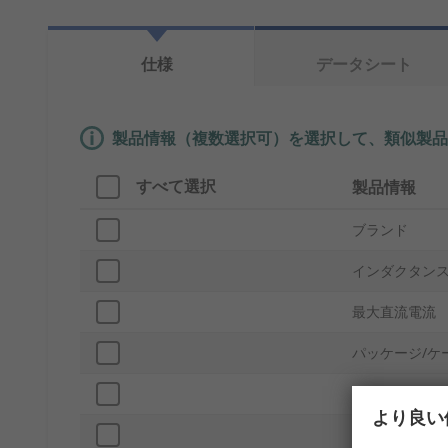
仕様
データシート
製品情報（複数選択可）を選択して、類似製品
すべて選択
製品情報
ブランド
インダクタン
最大直流電流
パッケージ/ケ
長さ
より良い
奥行き