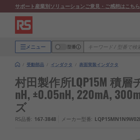
サポート
産業別ソリューション
ご意見・ご感想はこちら
メニュー
型番
/
受動部品
/
インダクタ
/
表面実装インダクタ
村田製作所LQP15M 積層
nH, ±0.05nH, 220mA, 30
ズ
RS品番
:
167-3848
メーカー型番
:
LQP15MN1N9W02