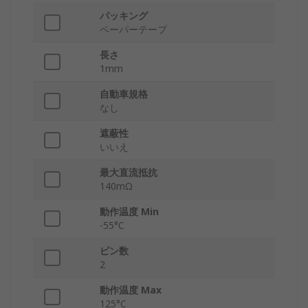
パッキング
ペーパーテープ
長さ
1mm
自動車規格
なし
遮蔽性
いいえ
最大直流抵抗
140mΩ
動作温度 Min
-55°C
ピン数
2
動作温度 Max
125°C