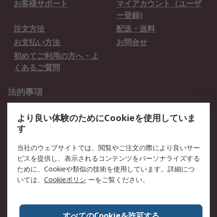
お客様サポート
マイアカウント（ユーザ
ー登録)
注文方法
配送・送料
お支払い方法
お問合せ
初めてご利用の方へ・よ
くあるご質問
法的事項
プライバシーポリシー
ご利用規約
より良い体験のためにCookieを使用していま
クッキーポリシー
す
RSについて
当社のウェブサイトでは、閲覧やご注文の際により良いサー
ビスを提供し、表示されるコンテンツをパーソナライズする
会社概要
採用情報
ために、Cookieや類似の技術を使用しています。詳細につ
プレスリリース＆お知ら
コーポレートサイト
いては、
Cookieポリシ
ーをご覧ください。
せ
全世界のRS
RSの歴史
すべてのCookieを許可する