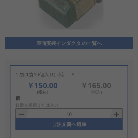
表面実装インダクタ の一覧へ
1 袋(1袋10個入り) 小計：*
￥150.00
￥165.00
(税抜)
(税込)
Add
個
to
数量を選択または入力
Basket
注文書へ追加